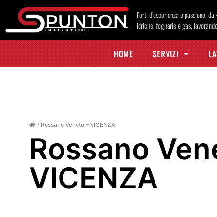
Forti d’esperienza e passione, da
idriche, fognarie e gas, lavorando
HOME
SERVIZI
LA
/
Rossano Veneto – VICENZA
Rossano Vene
VICENZA