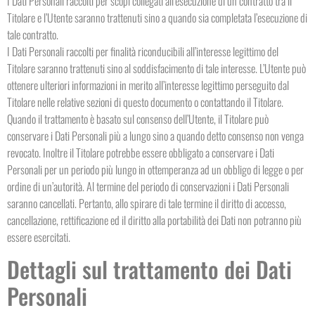
I Dati Personali raccolti per scopi collegati all’esecuzione di un contratto tra il
Titolare e l’Utente saranno trattenuti sino a quando sia completata l’esecuzione di
tale contratto.
I Dati Personali raccolti per finalità riconducibili all’interesse legittimo del
Titolare saranno trattenuti sino al soddisfacimento di tale interesse. L’Utente può
ottenere ulteriori informazioni in merito all’interesse legittimo perseguito dal
Titolare nelle relative sezioni di questo documento o contattando il Titolare.
Quando il trattamento è basato sul consenso dell’Utente, il Titolare può
conservare i Dati Personali più a lungo sino a quando detto consenso non venga
revocato. Inoltre il Titolare potrebbe essere obbligato a conservare i Dati
Personali per un periodo più lungo in ottemperanza ad un obbligo di legge o per
ordine di un’autorità. Al termine del periodo di conservazioni i Dati Personali
saranno cancellati. Pertanto, allo spirare di tale termine il diritto di accesso,
cancellazione, rettificazione ed il diritto alla portabilità dei Dati non potranno più
essere esercitati.
Dettagli sul trattamento dei Dati
Personali