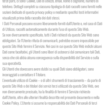
terze parti, ci sono: Cookie, Dati di utilizzo, email, nome e cognome, numero di
telefono. Dettagli completi su ciascuna tipologia di dati raccolti sono forniti nelle
sezioni dedicate di questa privacy policy o mediante specifici testi informativi
visualizzati prima della raccolta dei dati stessi.
I Dati Personali possono essere liberamente forniti dall’Utente o, nel caso di Dati
di Utilizzo, raccolti automaticamente durante l’uso di questo Sito Web.
Se non diversamente specificato, tutti i Dati richiesti da questo Sito Web sono
obbligatori. Se l’Utente rifiuta di comunicarli, potrebbe essere impossibile per
questo Sito Web fornire il Servizio. Nei casi in cui questo Sito Web indichi alcuni
Dati come facoltativi, gli Utenti sono liberi di astenersi dal comunicare tali Dati,
senza che ciò abbia alcuna conseguenza sulla disponibilità del Servizio o sulla
sua operatività.
Gli Utenti che dovessero avere dubbi su quali Dati siano obbligatori, sono
incoraggiati a contattare il Titolare.
L’eventuale utilizzo di Cookie – o di altri strumenti di tracciamento – da parte di
questo Sito Web o dei titolari dei servizi terzi utilizzati da questo Sito Web, ove
non diversamente precisato, ha la finalità di fornire il Servizio richiesto
dall’Utente, oltre alle ulteriori finalità descritte nel presente documento e nella
Cookie Policy. L’Utente si assume la responsabilità dei Dati Personali di terzi