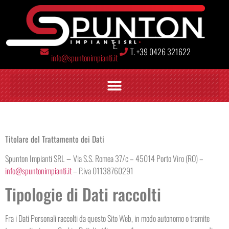
E.
T. +39 0426 321622
info@spuntonimpianti.it
Titolare del Trattamento dei Dati
Spunton Impianti SRL
–
Via S.S. Romea 37/c – 45014 Porto Viro (RO) –
info@spuntonimpianti.it
– P.iva 01138760291
Tipologie di Dati raccolti
Fra i Dati Personali raccolti da questo Sito Web, in modo autonomo o tramite