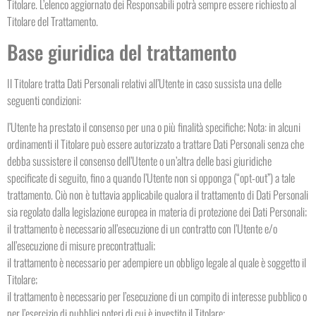
Titolare. L’elenco aggiornato dei Responsabili potrà sempre essere richiesto al
Titolare del Trattamento.
Base giuridica del trattamento
Il Titolare tratta Dati Personali relativi all’Utente in caso sussista una delle
seguenti condizioni:
l’Utente ha prestato il consenso per una o più finalità specifiche; Nota: in alcuni
ordinamenti il Titolare può essere autorizzato a trattare Dati Personali senza che
debba sussistere il consenso dell’Utente o un’altra delle basi giuridiche
specificate di seguito, fino a quando l’Utente non si opponga (“opt-out”) a tale
trattamento. Ciò non è tuttavia applicabile qualora il trattamento di Dati Personali
sia regolato dalla legislazione europea in materia di protezione dei Dati Personali;
il trattamento è necessario all’esecuzione di un contratto con l’Utente e/o
all’esecuzione di misure precontrattuali;
il trattamento è necessario per adempiere un obbligo legale al quale è soggetto il
Titolare;
il trattamento è necessario per l’esecuzione di un compito di interesse pubblico o
per l’esercizio di pubblici poteri di cui è investito il Titolare;