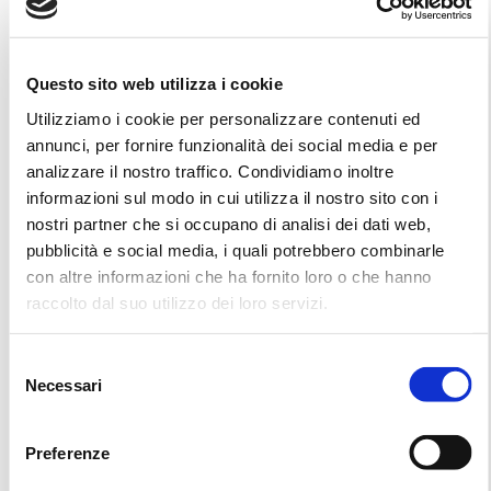
con il social media Facebook, forniti da Facebook, Inc.
Dati Personali raccolti: Cookie e Dati di utilizzo.
Questo sito web utilizza i cookie
Luogo del trattamento: USA –
Privacy Policy
.
Utilizziamo i cookie per personalizzare contenuti ed
Pulsante e widget sociali di Linkedin (LinkedIn
annunci, per fornire funzionalità dei social media e per
analizzare il nostro traffico. Condividiamo inoltre
Corporation)
informazioni sul modo in cui utilizza il nostro sito con i
nostri partner che si occupano di analisi dei dati web,
Il pulsante e i widget sociali di LinkedIn sono servizi di interazione con il social
pubblicità e social media, i quali potrebbero combinarle
network Linkedin, forniti da LinkedIn Corporation.
con altre informazioni che ha fornito loro o che hanno
Dati Personali raccolti: Cookie e Dati di utilizzo.
raccolto dal suo utilizzo dei loro servizi.
Luogo del trattamento: USA –
Privacy Policy
.
Selezione
Pulsante +1 e widget sociali di Google+
Necessari
del
(Google Inc.)
consenso
Preferenze
Il pulsante +1 e i widget sociali di Google+ sono servizi di interazione con il social
network Google+, forniti da Google Inc.