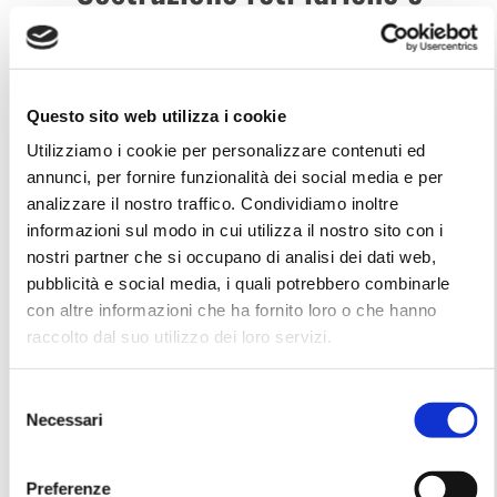
fognarie
Le reti fognarie costituiscono uno degli elementi fondamentali per qualsiasi edificio.
È necessario infatti che l’immobile, per poter essere abitabile o utilizzabile, sia
Questo sito web utilizza i cookie
dotato di impianti fognari a norma, efficienti e in buono stato.
Utilizziamo i cookie per personalizzare contenuti ed
annunci, per fornire funzionalità dei social media e per
Il servizio comprende gli scavi per la posa delle condotte fognarie e di fosse
analizzare il nostro traffico. Condividiamo inoltre
biologiche per fognature di qualsiasi genere, costruzione programmata e costruzione
informazioni sul modo in cui utilizza il nostro sito con i
di allacciamenti alla rete pubblica. Oltre a ciò, è possibile rivolgersi a noi anche per
nostri partner che si occupano di analisi dei dati web,
lavori di rifacimento di fognature esistenti dando così nuova vita a una rete già
pubblicità e social media, i quali potrebbero combinarle
presente ma che ha bisogno di essere rimessa completamente a nuovo.
con altre informazioni che ha fornito loro o che hanno
Grazie alla trivellazione orizzontale controllata T.O.C. si evitano scavi in superficie
raccolto dal suo utilizzo dei loro servizi.
ed è possibile lavorare anche sotto vie di trasporto, corsi d’acqua, edifici o
qualsiasi altro terreno presenti particolari ostacoli.
Selezione
Necessari
del
consenso
Preferenze