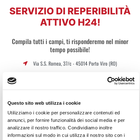
SERVIZIO DI REPERIBILITÀ
ATTIVO H24!
Compila tutti i campi, ti risponderemo nel minor
tempo possibile!
Via S.S. Romea, 37/c - 45014 Porto Viro (RO)
T. 0426.321622 - F. 0426.365112
info@spuntonimpianti.it
Questo sito web utilizza i cookie
ORARI UFFICIO
Utilizziamo i cookie per personalizzare contenuti ed
annunci, per fornire funzionalità dei social media e per
Dal Lunedi al Venerdi – 9.00 | 12.30 – 14.30 | 18.30
analizzare il nostro traffico. Condividiamo inoltre
informazioni sul modo in cui utilizza il nostro sito con i