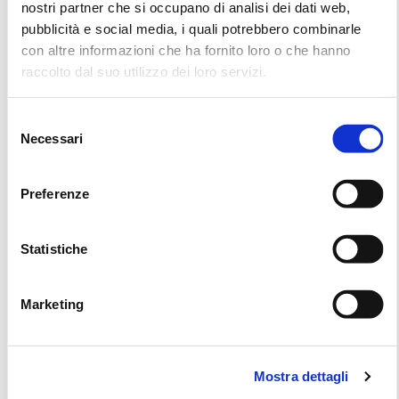
nostri partner che si occupano di analisi dei dati web,
Nome e Cognome
pubblicità e social media, i quali potrebbero combinarle
con altre informazioni che ha fornito loro o che hanno
raccolto dal suo utilizzo dei loro servizi.
Indirizzo email
Selezione
Necessari
del
consenso
Preferenze
Oggetto
Statistiche
Messaggio
Marketing
Mostra dettagli